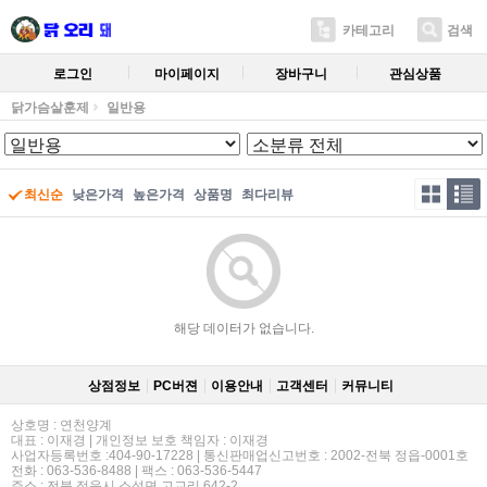
카테고리
검색
로그인
마이페이지
장바구니
관심상품
닭가슴살훈제
일반용
최신순
낮은가격
높은가격
상품명
최다리뷰
해당 데이터가 없습니다.
상점정보
PC버젼
이용안내
고객센터
커뮤니티
상호명 : 연천양계
대표 : 이재경 | 개인정보 보호 책임자 : 이재경
사업자등록번호 :404-90-17228 | 통신판매업신고번호 : 2002-전북 정읍-0001호
전화 : 063-536-8488 | 팩스 : 063-536-5447
주소 : 전북 정읍시 소성면 고교리 642-2