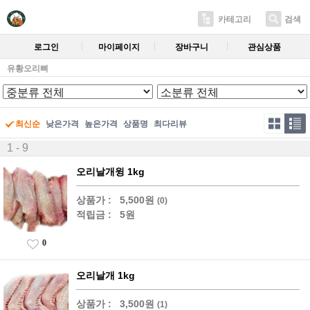
카테고리
검색
로그인
마이페이지
장바구니
관심상품
유황오리뼈
최신순
낮은가격
높은가격
상품명
최다리뷰
1 - 9
오리날개윙 1kg
상품가 :
5,500원
(0)
적립금 :
5원
0
오리날개 1kg
상품가 :
3,500원
(1)