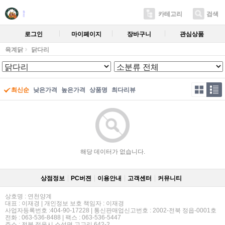
카테고리
검색
로그인
마이페이지
장바구니
관심상품
육계닭
닭다리
최신순
낮은가격
높은가격
상품명
최다리뷰
해당 데이터가 없습니다.
상점정보
PC버젼
이용안내
고객센터
커뮤니티
상호명 : 연천양계
대표 : 이재경 | 개인정보 보호 책임자 : 이재경
사업자등록번호 :404-90-17228 | 통신판매업신고번호 : 2002-전북 정읍-0001호
전화 : 063-536-8488 | 팩스 : 063-536-5447
주소 : 전북 정읍시 소성면 고교리 642-2