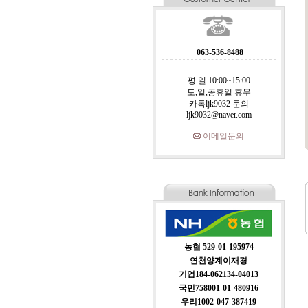
063-536-8488
평 일 10:00~15:00
토,일,공휴일 휴무
카톡ljk9032 문의
ljk9032@naver.com
이메일문의
농협 529-01-195974
연천양계이재경
기업184-062134-04013
국민758001-01-480916
우리1002-047-387419