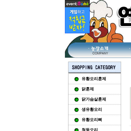
유황오리훈제
닭훈제
닭가슴살훈제
생유황오리
유황오리뼈
청둥오리