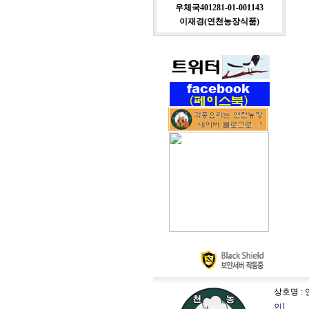
우체국401281-01-001143
이재경(연천농장식품)
상호명 : 
인]