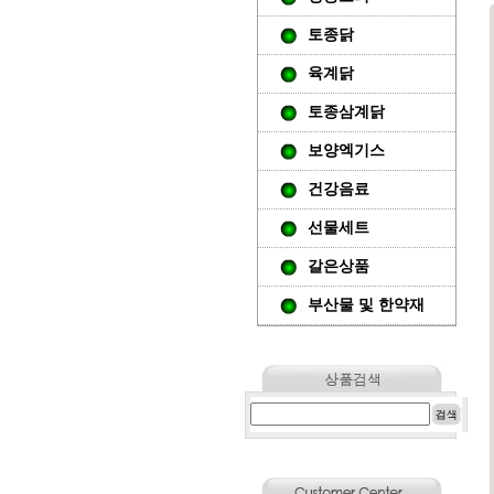
토종닭
육계닭
토종삼계닭
보양엑기스
건강음료
선물세트
갈은상품
부산물 및 한약재