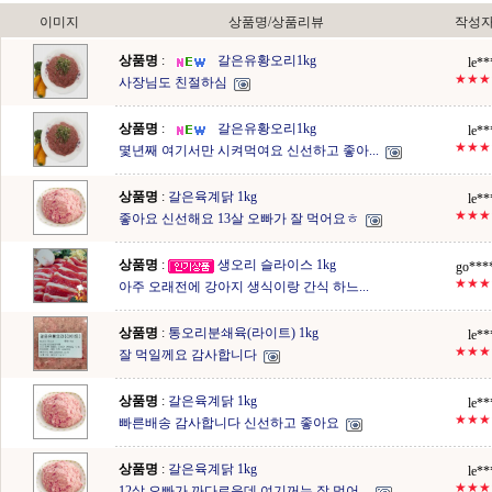
이미지
상품명/상품리뷰
작성자
상품명
:
갈은유황오리1kg
le**
★★★
사장님도 친절하심
상품명
:
갈은유황오리1kg
le**
★★★
몇년째 여기서만 시켜먹여요 신선하고 좋아...
상품명
:
갈은육계닭 1kg
le**
★★★
좋아요 신선해요 13살 오빠가 잘 먹어요ㅎ
상품명
:
생오리 슬라이스 1kg
go***
★★★
아주 오래전에 강아지 생식이랑 간식 하느...
상품명
:
통오리분쇄육(라이트) 1kg
le**
★★★
잘 먹일께요 감사합니다
상품명
:
갈은육계닭 1kg
le**
★★★
빠른배송 감사합니다 신선하고 좋아요
상품명
:
갈은육계닭 1kg
le**
★★★
12살 오빠가 까다로운데 여기꺼는 잘 먹어...