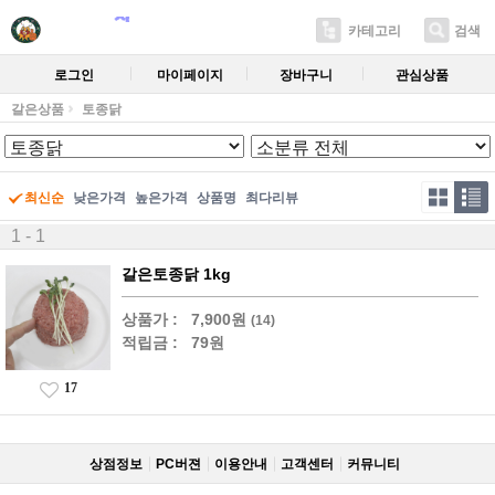
카테고리
검색
로그인
마이페이지
장바구니
관심상품
갈은상품
토종닭
최신순
낮은가격
높은가격
상품명
최다리뷰
1 - 1
갈은토종닭 1kg
상품가 :
7,900원
(14)
적립금 :
79원
17
상점정보
PC버젼
이용안내
고객센터
커뮤니티